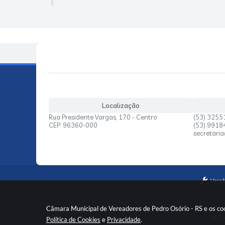
Localização
Rua Presidente Vargas, 170 - Centro
(53) 3255
CEP: 96360-000
(53) 991
secretari
Versã
Câmara Municipal de Vereadores de Pedro Osório - RS e os coo
© Co
Política de Cookies
e
Privacidade
.