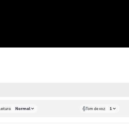
 MÍDIAS
eitura:
Tom de voz: