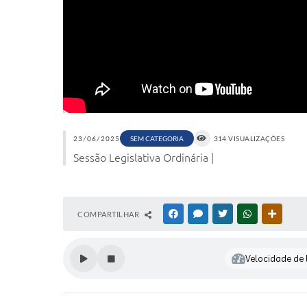
23/06/2025
314 VISUALIZAÇÕES
SEM CATEGORIA
Sessão Legislativa Ordinária |
COMPARTILHAR
FACEBOOK
MESSENGER
TWITTER
WHATSAPP
OUTRAS
Velocidade de l