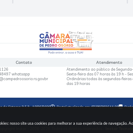
Contato
Atendimento
1126
Atendimento ao público de Segunda-
848497 whatsapp
Sexta-feira das 07 horas às 19 h - Se
a@campedroosorio.rs.gov.br
Ordinárias todas às segundas-feiras 
das 19 horas
o do Sistema:
3.5.3 - 19/06/2026
Portal atualizado em:
07/08/2026 11:28
Dado
kies: nosso site usa cookies para melhorar a sua experiência de navegação. A
pyright Instar - 2006-2026. Todos os direitos reservados -
Instar Tecnol