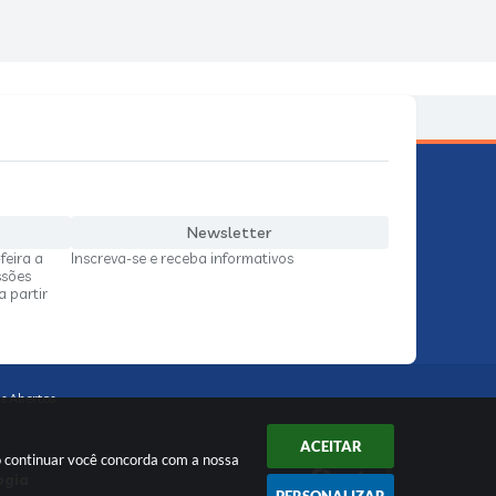
Newsletter
feira a
Inscreva-se e receba informativos
ssões
a partir
s Abertos
ACEITAR
o continuar você concorda com a nossa
ogia