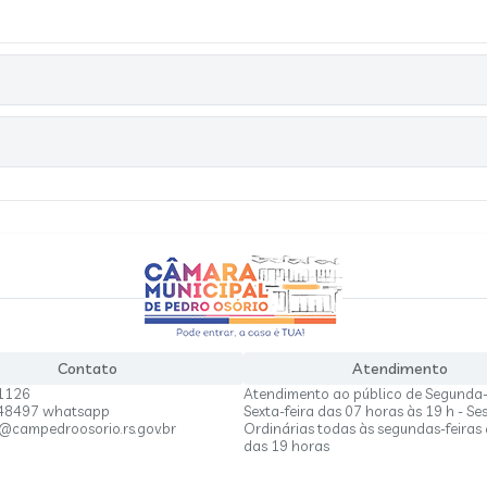
Contato
Atendimento
1126
Atendimento ao público de Segunda-
848497 whatsapp
Sexta-feira das 07 horas às 19 h - Se
a@campedroosorio.rs.gov.br
Ordinárias todas às segundas-feiras 
das 19 horas