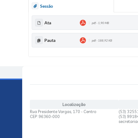
Sessão
Ata
pdf - 1,90 MB
Pauta
pdf - 188,92 KB
Localização
Rua Presidente Vargas, 170 - Centro
(53) 3255
CEP: 96360-000
(53) 991
secretari