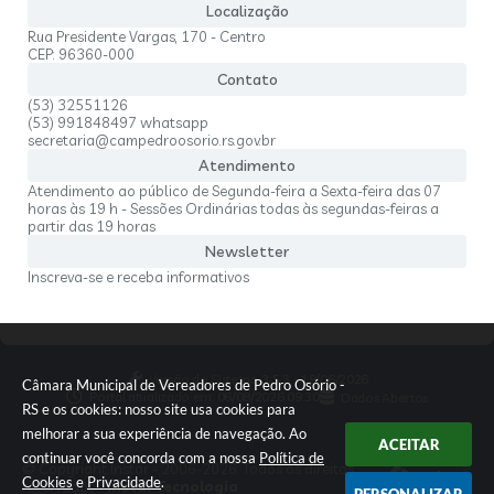
Localização
Rua Presidente Vargas, 170 - Centro
CEP: 96360-000
Contato
(53) 32551126
(53) 991848497 whatsapp
secretaria@campedroosorio.rs.gov.br
Atendimento
Atendimento ao público de Segunda-feira a Sexta-feira das 07
horas às 19 h - Sessões Ordinárias todas às segundas-feiras a
partir das 19 horas
Newsletter
Inscreva-se e receba informativos
Versão do Sistema:
3.5.3 - 19/06/2026
Câmara Municipal de Vereadores de Pedro Osório -
Portal atualizado em:
06/08/2026 09:30
Dados Abertos
RS e os cookies: nosso site usa cookies para
melhorar a sua experiência de navegação. Ao
ACEITAR
continuar você concorda com a nossa
Política de
© Copyright Instar - 2006-2026. Todos os direitos
Cookies
e
Privacidade
.
reservados -
Instar Tecnologia