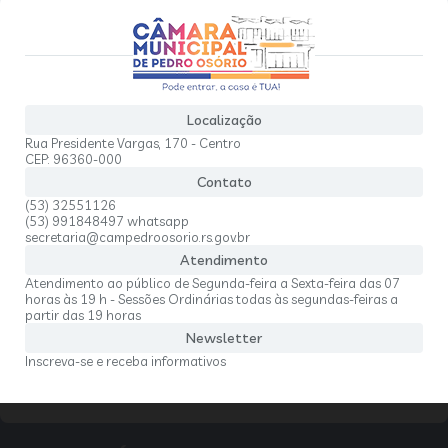
Localização
Rua Presidente Vargas, 170 - Centro
CEP: 96360-000
Contato
(53) 32551126
(53) 991848497 whatsapp
secretaria@campedroosorio.rs.gov.br
Atendimento
Atendimento ao público de Segunda-feira a Sexta-feira das 07
horas às 19 h - Sessões Ordinárias todas às segundas-feiras a
partir das 19 horas
Newsletter
Inscreva-se e receba informativos