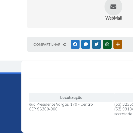
WebMail
COMPARTILHAR
FACEBOOK
MESSENGER
TWITTER
WHATSAPP
OUTRAS
Localização
Rua Presidente Vargas, 170 - Centro
(53) 3255
CEP: 96360-000
(53) 991
secretari