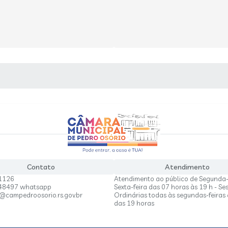
 MÍDIAS
Contato
Atendimento
1126
Atendimento ao público de Segunda-
848497 whatsapp
Sexta-feira das 07 horas às 19 h - Se
a@campedroosorio.rs.gov.br
Ordinárias todas às segundas-feiras 
das 19 horas