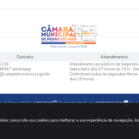
Contato
Atendimento
1126
Atendimento ao público de Segunda-
848497 whatsapp
Sexta-feira das 07 horas às 19 h - Se
a@campedroosorio.rs.gov.br
Ordinárias todas às segundas-feiras 
das 19 horas
o do Sistema:
3.5.3 - 19/06/2026
Portal atualizado em:
06/08/2026 09:30
Dado
kies: nosso site usa cookies para melhorar a sua experiência de navegação. A
pyright Instar - 2006-2026. Todos os direitos reservados -
Instar Tecnol