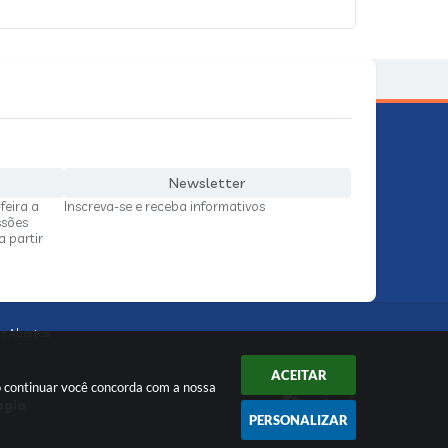
Newsletter
feira a
Inscreva-se e receba informativos
ssões
a partir
s Abertos
ACEITAR
o continuar você concorda com a nossa
ogia
PERSONALIZAR