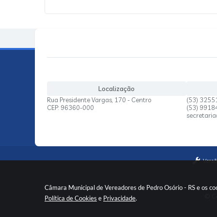
Localização
Rua Presidente Vargas, 170 - Centro
(53) 3255
CEP: 96360-000
(53) 991
secretari
Versã
Câmara Municipal de Vereadores de Pedro Osório - RS e os coo
© Co
Política de Cookies
e
Privacidade
.