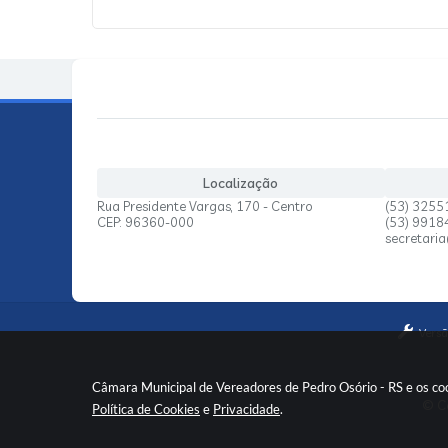
Localização
Rua Presidente Vargas, 170 - Centro
(53) 3255
CEP: 96360-000
(53) 991
secretari
Versã
Câmara Municipal de Vereadores de Pedro Osório - RS e os coo
© Co
Política de Cookies
e
Privacidade
.