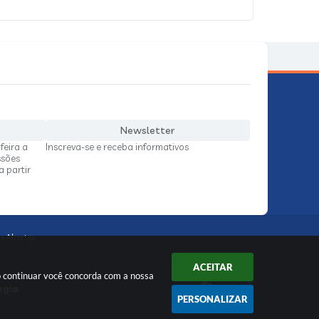
Newsletter
feira a
Inscreva-se e receba informativos
ssões
a partir
s Abertos
ACEITAR
o continuar você concorda com a nossa
ogia
PERSONALIZAR