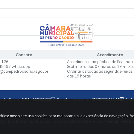
Contato
Atendimento
1126
Atendimento ao público de Segunda-
848497 whatsapp
Sexta-feira das 07 horas às 19 h - Se
a@campedroosorio.rs.gov.br
Ordinárias todas às segundas-feiras 
das 19 horas
o do Sistema:
3.5.3 - 19/06/2026
Portal atualizado em:
07/08/2026 11:28
Dado
kies: nosso site usa cookies para melhorar a sua experiência de navegação. A
pyright Instar - 2006-2026. Todos os direitos reservados -
Instar Tecnol