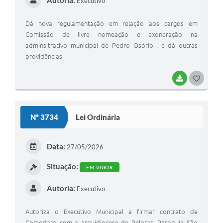
Executivo
Dá nova regulamentação em relação aos cargos em
Comissão de livre nomeação e exoneração na
adminsitrativo municipal de Pedro Osório . e dá outras
providências
BAIXAR
G
O
S
Nº 3734
Lei Ordinária
T
E
Data:
27/05/2026
I
Situação:
EM VIGOR
Autoria:
Executivo
Autoriza o Executivo Municipal a firmar contrato de
Comodato com a arquidiocese de Pelotas, Paroquia São