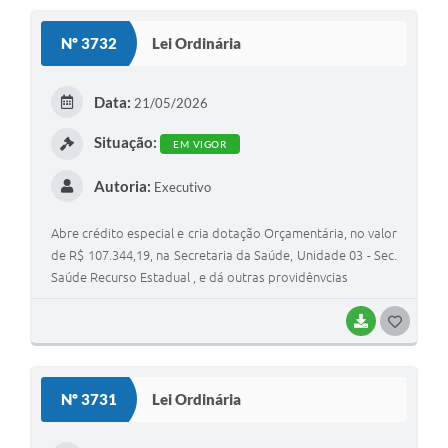
S
Nº 3732
Lei Ordinária
T
E
Data:
21/05/2026
I
Situação:
EM VIGOR
Autoria:
Executivo
Abre crédito especial e cria dotação Orçamentária, no valor
de R$ 107.344,19, na Secretaria da Saúde, Unidade 03 - Sec.
Saúde Recurso Estadual , e dá outras providênvcias
BAIXAR
G
O
S
Nº 3731
Lei Ordinária
T
E