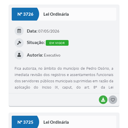
O
S
Nº 3726
Lei Ordinária
T
E
Data:
07/05/2026
I
Situação:
EM VIGOR
Autoria:
Executivo
Fica autoriza, no âmbito do município de Pedro Osório, a
imediata revisão dos registros e assentamentos funcionais
dos servidores públicos municipais suprimidas em razão da
aplicação do Inciso IX, caput, do art. 8º da Lei
Complementar Federal nº 173, de 27 de maio de 2020,
revogada pela Lei Complementar Federal nº 226, de 2026 e
BAIXAR
G
dispõe sobre a possibilidade de pagamento de valores
O
retorativos decorrentes da aplicação da presente lei
S
Nº 3725
Lei Ordinária
T