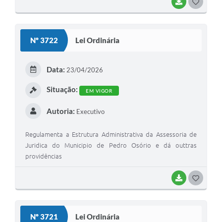
BAIXAR
G
O
S
Nº 3722
Lei Ordinária
T
E
Data:
23/04/2026
I
Situação:
EM VIGOR
Autoria:
Executivo
Regulamenta a Estrutura Administrativa da Assessoria de
Juridica do Municipio de Pedro Osório e dá outtras
providências
BAIXAR
G
O
S
Nº 3721
Lei Ordinária