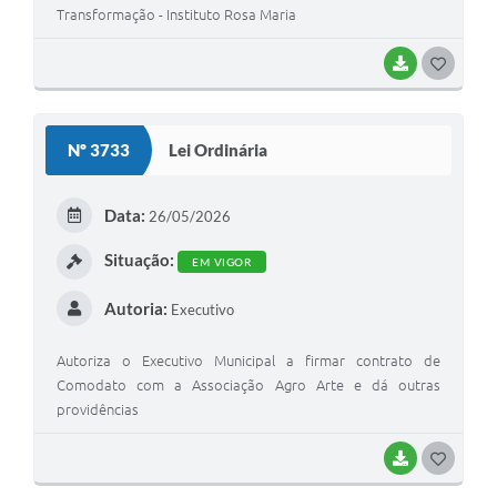
Transformação - Instituto Rosa Maria
BAIXAR
G
O
S
Nº 3733
Lei Ordinária
T
E
Data:
26/05/2026
I
Situação:
EM VIGOR
Autoria:
Executivo
Autoriza o Executivo Municipal a firmar contrato de
Comodato com a Associação Agro Arte e dá outras
providências
BAIXAR
G
O