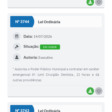
BAIXAR
G
O
S
Nº 3744
Lei Ordinária
T
E
Data:
14/07/2026
I
Situação:
EM VIGOR
Autoria:
Executivo
“ Autoriza o Poder Público Municipal a contratar em caráter
emergencial 01 (um) Cirurgião Dentista., 22 horas e dá
outras providências
BAIXAR
G
O
S
Nº 3743
Lei Ordinária