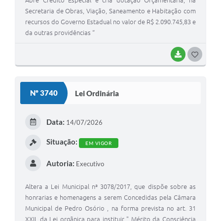
Abre Crédito Especial e cria dotação Orçamentária, na
Secretaria de Obras, Viação, Saneamento e Habitação com
recursos do Governo Estadual no valor de R$ 2.090.745,83 e
da outras providências “
BAIXAR
G
O
S
Nº 3740
Lei Ordinária
T
E
Data:
14/07/2026
I
Situação:
EM VIGOR
Autoria:
Executivo
Altera a Lei Municipal nª 3078/2017, que dispõe sobre as
honrarias e homenagens a serem Concedidas pela Câmara
Municipal de Pedro Osório , na forma prevista no art. 31
XXII, da Lei orgãnica para instituir " Mérito da Consciência