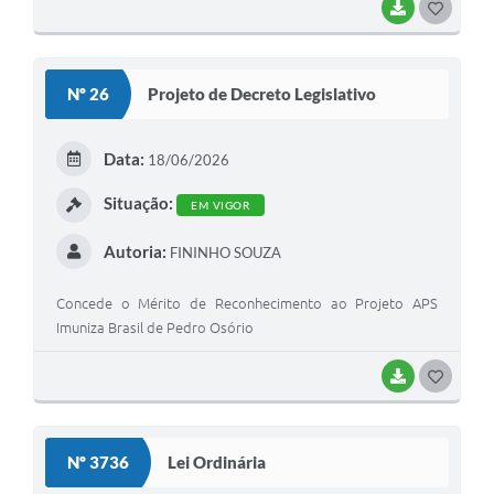
BAIXAR
G
O
S
Nº 26
Projeto de Decreto Legislativo
T
E
Data:
18/06/2026
I
Situação:
EM VIGOR
Autoria:
FININHO SOUZA
Concede o Mérito de Reconhecimento ao Projeto APS
Imuniza Brasil de Pedro Osório
BAIXAR
G
O
S
Nº 3736
Lei Ordinária
T