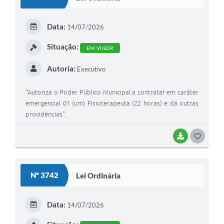
T
E
Data:
14/07/2026
I
Situação:
EM VIGOR
Autoria:
Executivo
“Autoriza o Poder Público Municipal a contratar em caráter
emergencial 01 (um) Fisioterapeuta (22 horas) e dá outras
providências”.
BAIXAR
G
O
S
Nº 3742
Lei Ordinária
T
E
Data:
14/07/2026
I