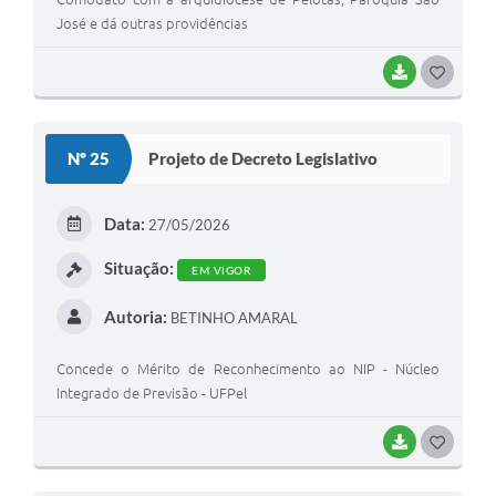
José e dá outras providências
BAIXAR
G
O
S
Nº 25
Projeto de Decreto Legislativo
T
E
Data:
27/05/2026
I
Situação:
EM VIGOR
Autoria:
BETINHO AMARAL
Concede o Mérito de Reconhecimento ao NIP - Núcleo
Integrado de Previsão - UFPel
BAIXAR
G
O